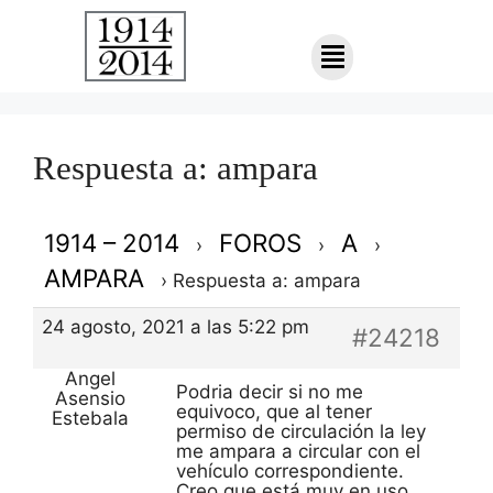
Respuesta a: ampara
1914 – 2014
FOROS
A
›
›
›
AMPARA
›
Respuesta a: ampara
24 agosto, 2021 a las 5:22 pm
#24218
Angel
Podria decir si no me
Asensio
equivoco, que al tener
Estebala
permiso de circulación la ley
me ampara a circular con el
vehículo correspondiente.
Creo que está muy en uso.