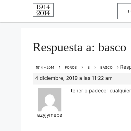
F
Respuesta a: basco
›
›
›
›
Resp
1914 – 2014
FOROS
B
BASCO
4 diciembre, 2019 a las 11:22 am
tener o padecer cualquie
azyjymepe