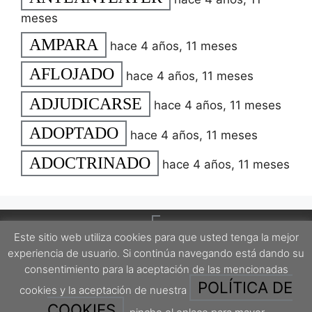
meses
AMPARA
hace 4 años, 11 meses
AFLOJADO
hace 4 años, 11 meses
ADJUDICARSE
hace 4 años, 11 meses
ADOPTADO
hace 4 años, 11 meses
ADOCTRINADO
hace 4 años, 11 meses
Este sitio web utiliza cookies para que usted tenga la mejor
experiencia de usuario. Si continúa navegando está dando su
consentimiento para la aceptación de las mencionadas
POLÍTICA DE
cookies y la aceptación de nuestra
Este proyecto está protegido por una licencia Creative Commons Attribution-
ShareAlike 4.0 International License.
COOKIES