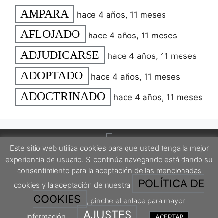
AMPARA
hace 4 años, 11 meses
AFLOJADO
hace 4 años, 11 meses
ADJUDICARSE
hace 4 años, 11 meses
ADOPTADO
hace 4 años, 11 meses
ADOCTRINADO
hace 4 años, 11 meses
Este sitio web utiliza cookies para que usted tenga la mejor
experiencia de usuario. Si continúa navegando está dando su
consentimiento para la aceptación de las mencionadas
POLÍTICA DE
cookies y la aceptación de nuestra
Este proyecto está protegido por una licencia Creative Commons Attribution-
ShareAlike 4.0 International License.
COOKIES
, pinche el enlace para mayor
AJUSTES
información.
ACEPTAR