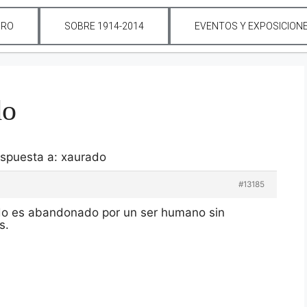
ORO
SOBRE 1914-2014
EVENTOS Y EXPOSICION
do
spuesta a: xaurado
#13185
ndo es abandonado por un ser humano sin
s.