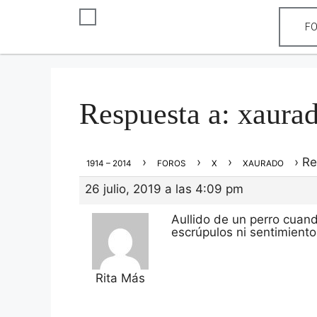
F
Respuesta a: xaura
›
›
›
›
Re
1914 – 2014
FOROS
X
XAURADO
26 julio, 2019 a las 4:09 pm
Aullido de un perro cua
escrúpulos ni sentimiento
Rita Más