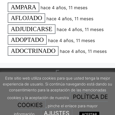
AMPARA
hace 4 años, 11 meses
AFLOJADO
hace 4 años, 11 meses
ADJUDICARSE
hace 4 años, 11 meses
ADOPTADO
hace 4 años, 11 meses
ADOCTRINADO
hace 4 años, 11 meses
Este sitio web utiliza cookies para que usted tenga la mejor
experiencia de usuario. Si continúa navegando está dando su
consentimiento para la aceptación de las mencionadas
POLÍTICA DE
cookies y la aceptación de nuestra
Este proyecto está protegido por una licencia Creative Commons Attribution-
ShareAlike 4.0 International License.
COOKIES
, pinche el enlace para mayor
AJUSTES
información.
ACEPTAR