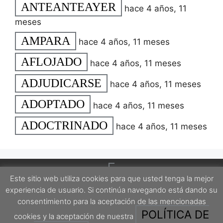
ANTEANTEAYER
hace 4 años, 11
meses
AMPARA
hace 4 años, 11 meses
AFLOJADO
hace 4 años, 11 meses
ADJUDICARSE
hace 4 años, 11 meses
ADOPTADO
hace 4 años, 11 meses
ADOCTRINADO
hace 4 años, 11 meses
Este sitio web utiliza cookies para que usted tenga la mejor
experiencia de usuario. Si continúa navegando está dando su
consentimiento para la aceptación de las mencionadas
POLÍTICA DE
cookies y la aceptación de nuestra
Este proyecto está protegido por una licencia Creative Commons Attribution-