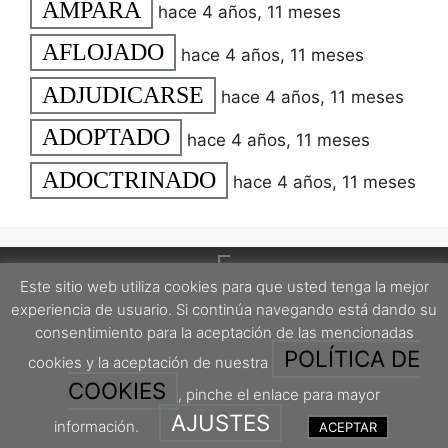
AMPARA
hace 4 años, 11 meses
AFLOJADO
hace 4 años, 11 meses
ADJUDICARSE
hace 4 años, 11 meses
ADOPTADO
hace 4 años, 11 meses
ADOCTRINADO
hace 4 años, 11 meses
Este sitio web utiliza cookies para que usted tenga la mejor
experiencia de usuario. Si continúa navegando está dando su
consentimiento para la aceptación de las mencionadas
POLÍTICA DE
cookies y la aceptación de nuestra
Este proyecto está protegido por una licencia Creative Commons Attribution-
ShareAlike 4.0 International License.
COOKIES
, pinche el enlace para mayor
AJUSTES
información.
ACEPTAR