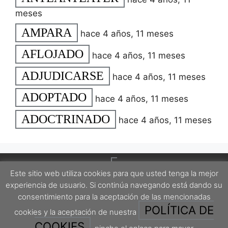
meses
AMPARA
hace 4 años, 11 meses
AFLOJADO
hace 4 años, 11 meses
ADJUDICARSE
hace 4 años, 11 meses
ADOPTADO
hace 4 años, 11 meses
ADOCTRINADO
hace 4 años, 11 meses
Este sitio web utiliza cookies para que usted tenga la mejor
experiencia de usuario. Si continúa navegando está dando su
consentimiento para la aceptación de las mencionadas
POLÍTICA DE
cookies y la aceptación de nuestra
Este proyecto está protegido por una licencia Creative Commons Attribution-
ShareAlike 4.0 International License.
COOKIES