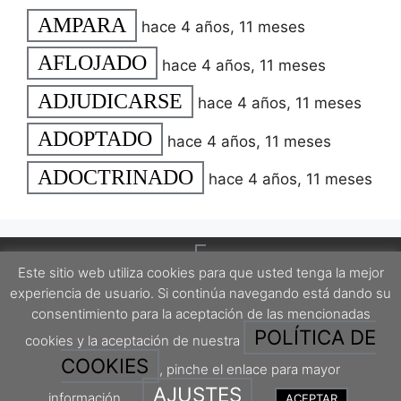
AMPARA
hace 4 años, 11 meses
AFLOJADO
hace 4 años, 11 meses
ADJUDICARSE
hace 4 años, 11 meses
ADOPTADO
hace 4 años, 11 meses
ADOCTRINADO
hace 4 años, 11 meses
Este sitio web utiliza cookies para que usted tenga la mejor
experiencia de usuario. Si continúa navegando está dando su
consentimiento para la aceptación de las mencionadas
POLÍTICA DE
cookies y la aceptación de nuestra
Este proyecto está protegido por una licencia Creative Commons Attribution-
ShareAlike 4.0 International License.
COOKIES
, pinche el enlace para mayor
AJUSTES
información.
ACEPTAR