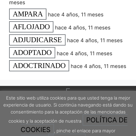
meses
AMPARA
hace 4 años, 11 meses
AFLOJADO
hace 4 años, 11 meses
ADJUDICARSE
hace 4 años, 11 meses
ADOPTADO
hace 4 años, 11 meses
ADOCTRINADO
hace 4 años, 11 meses
Este sitio web utiliza cookies para que usted tenga la mejor
experiencia de usuario. Si continúa navegando está dando su
consentimiento para la aceptación de las mencionadas
POLÍTICA DE
cookies y la aceptación de nuestra
Este proyecto está protegido por una licencia Creative Commons Attribution-
ShareAlike 4.0 International License.
COOKIES
, pinche el enlace para mayor