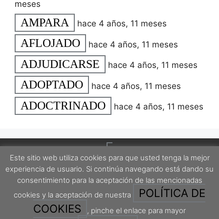
meses
AMPARA
hace 4 años, 11 meses
AFLOJADO
hace 4 años, 11 meses
ADJUDICARSE
hace 4 años, 11 meses
ADOPTADO
hace 4 años, 11 meses
ADOCTRINADO
hace 4 años, 11 meses
Este sitio web utiliza cookies para que usted tenga la mejor
experiencia de usuario. Si continúa navegando está dando su
consentimiento para la aceptación de las mencionadas
POLÍTICA DE
cookies y la aceptación de nuestra
Este proyecto está protegido por una licencia Creative Commons Attribution-
ShareAlike 4.0 International License.
COOKIES
, pinche el enlace para mayor