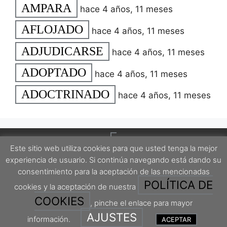
AMPARA
hace 4 años, 11 meses
AFLOJADO
hace 4 años, 11 meses
ADJUDICARSE
hace 4 años, 11 meses
ADOPTADO
hace 4 años, 11 meses
ADOCTRINADO
hace 4 años, 11 meses
Este sitio web utiliza cookies para que usted tenga la mejor
experiencia de usuario. Si continúa navegando está dando su
consentimiento para la aceptación de las mencionadas
POLÍTICA DE
cookies y la aceptación de nuestra
Este proyecto está protegido por una licencia Creative Commons Attribution-
ShareAlike 4.0 International License.
COOKIES
, pinche el enlace para mayor
AJUSTES
información.
ACEPTAR