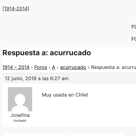
Saltar
[1914-2014]
al
contenido
F
F
Respuesta a: acurrucado
1914 – 2014
›
Foros
›
A
›
acurrucado
›
Respuesta a: acurr
12 junio, 2019 a las 6:27 am
Muy usada en Chile!
Josefina
Invitado