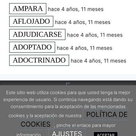
AMPARA
hace 4 años, 11 meses
AFLOJADO
hace 4 años, 11 meses
ADJUDICARSE
hace 4 años, 11 meses
ADOPTADO
hace 4 años, 11 meses
ADOCTRINADO
hace 4 años, 11 meses
Este sitio web utiliza cookies para que usted tenga la mejor
experiencia de usuario. Si continúa navegando está dando su
consentimiento para la aceptación de las mencionadas
POLÍTICA DE
cookies y la aceptación de nuestra
Este proyecto está protegido por una licencia Creative Commons Attribution-
ShareAlike 4.0 International License.
COOKIES
, pinche el enlace para mayor
AJUSTES
información.
ACEPTAR