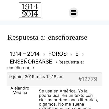
Respuesta a: enseñorearse
1914 – 2014
FOROS
E
›
›
›
ENSEÑOREARSE
›
Respuesta a:
enseñorearse
9 junio, 2019 a las 12:18 am
#12779
Alejandro
Se usa en América. Yo la
Medina
podría usar en un texto con
ciertas pretensiones literarias,
digamos. No me suena
extraña y no creo que esté